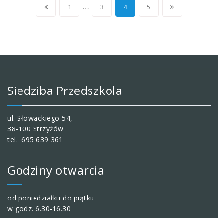
Stronicowanie
…
4
1
3
5
wpisów
Siedziba Przedszkola
ul. Słowackiego 54,
38-100 Strzyżów
tel.: 695 639 361
Godziny otwarcia
od poniedziałku do piątku
w godz. 6.30-16.30