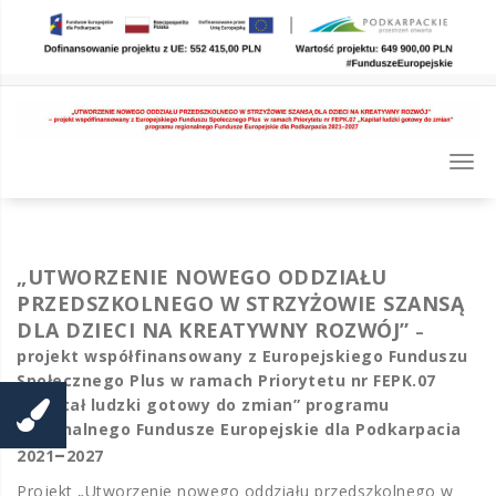
Skip
to
content
Togg
navi
„UTWORZENIE NOWEGO ODDZIAŁU
PRZEDSZKOLNEGO W STRZYŻOWIE SZANSĄ
DLA DZIECI NA KREATYWNY ROZWÓJ”
–
projekt współfinansowany z Europejskiego Funduszu
Społecznego Plus w ramach Priorytetu nr FEPK.07
„Kapitał ludzki gotowy do zmian” programu
regionalnego Fundusze Europejskie dla Podkarpacia
–
2021
2027
Projekt „Utworzenie nowego oddziału przedszkolnego w