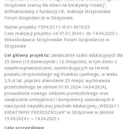
Strzyżowie szansą dla dzieci na kreatywny rozwój”,
dofinansowany z funduszy UE, realizuje Strzyżowskie
Forum Gospodarcze w Strzyżowie.
Numer projektu: FEPK.07.11-IP.01-0015/23
Czas realizacji projektu: od 01.01.2024 r. do 14.04.2025 r.
Wnioskodawca: Strzyżowskie Forum Gospodarcze w
Strzyżowie
Cel główny projektu:
zwiększenie szans edukacyjnych dla
25 dzieci (13 dziewczynek i 12 chłopców), w tym dzieci z
niepełnosprawnościami, zamieszkujących na terenie
powiatu strzyżowskiego wg Kodeksu cywilnego, w wieku
2,5–6 lat, poprzez utworzenie 25 miejsc wychowania
przedszkolnego (w okresie 01.01.2024–14.04.2024),
prowadzenie nowego oddziału przedszkolnego oraz
zwiększenie umiejętności i kompetencji zawodowych 6
nauczycieli niepublicznej placówki edukacyjnej „WESOŁY I
KREATYWNY PRZEDSZKOLAK” w Strzyżowie w okresie
15.04.2024 r.
–
14.04.2025 r.
Cele szczegółowe: