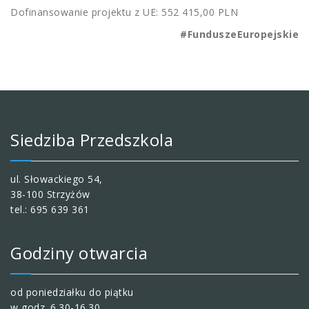
Dofinansowanie projektu z UE: 552 415,00 PLN
#FunduszeEuropejskie
Siedziba Przedszkola
ul. Słowackiego 54,
38-100 Strzyżów
tel.: 695 639 361
Godziny otwarcia
od poniedziałku do piątku
w godz. 6.30-16.30