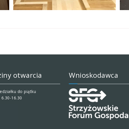
iny otwarcia
Wnioskodawca
edziałku do piątku
 6.30-16.30