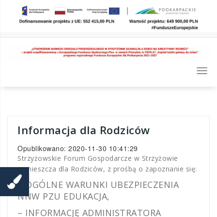
Skip
to
content
Togg
navi
Informacja dla Rodziców
Opublikowano: 2020-11-30 10:41:29
Strzyżowskie Forum Gospodarcze w Strzyżowie
zamieszcza dla Rodziców, z prośbą o zapoznanie się:
– OGÓLNE WARUNKI UBEZPIECZENIA
NNW PZU EDUKACJA,
– INFORMACJĘ ADMINISTRATORA