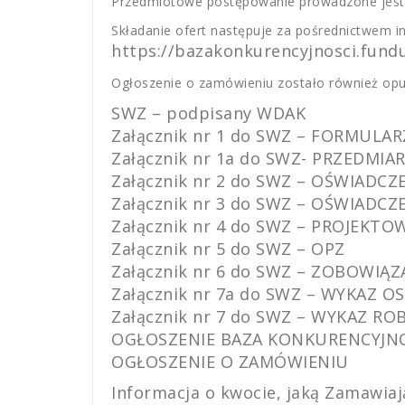
Przedmiotowe postępowanie prowadzone jest p
Składanie ofert następuje za pośrednictwem i
https://bazakonkurencyjnosci.fundu
Ogłoszenie o zamówieniu zostało również opu
SWZ – podpisany WDAK
Załącznik nr 1 do SWZ – FORMUL
Załącznik nr 1a do SWZ- PRZEDMI
Załącznik nr 2 do SWZ – OŚWIAD
Załącznik nr 3 do SWZ – OŚWIAD
Załącznik nr 4 do SWZ – PROJEK
Załącznik nr 5 do SWZ – OPZ
Załącznik nr 6 do SWZ – ZOBOWI
Załącznik nr 7a do SWZ – WYKAZ O
Załącznik nr 7 do SWZ – WYKAZ RO
OGŁOSZENIE BAZA KONKURENCYJN
OGŁOSZENIE O ZAMÓWIENIU
Informacja o kwocie, jaką Zamawiaj