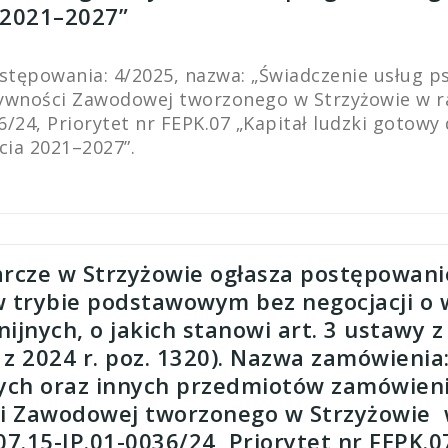
 2021–2027”
ostępowania: 4/2025, nazwa: „Świadczenie usług p
wności Zawodowej tworzonego w Strzyżowie w ra
36/24, Priorytet nr FEPK.07 „Kapitał ludzki goto
cia 2021–2027”.
rcze w Strzyżowie ogłasza postępowani
 trybie podstawowym bez negocjacji o 
ijnych, o jakich stanowi art. 3 ustawy z
 z 2024 r. poz. 1320). Nazwa zamówien
ych oraz innych przedmiotów zamówien
i Zawodowej tworzonego w Strzyżowie w
07.15-IP.01-0036/24, Priorytet nr FEPK.0