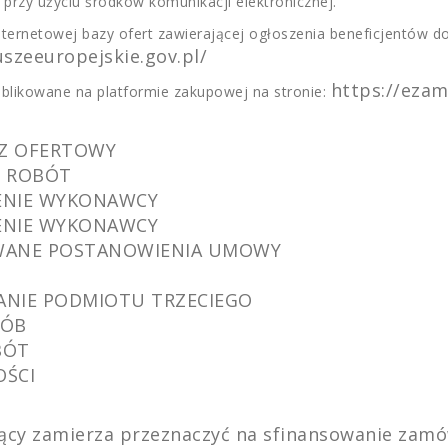
rzy użyciu środków komunikacji elektronicznej.
nternetowej bazy ofert zawierającej ogłoszenia beneficjentów 
szeeuropejskie.gov.pl/
https://ezam
blikowane na platformie zakupowej na stronie:
ARZ OFERTOWY
AR ROBÓT
CZENIE WYKONAWCY
CZENIE WYKONAWCY
TOWANE POSTANOWIENIA UMOWY
ĄZANIE PODMIOTU TRZECIEGO
SÓB
BÓT
OŚCI
ący zamierza przeznaczyć na sfinansowanie zamów