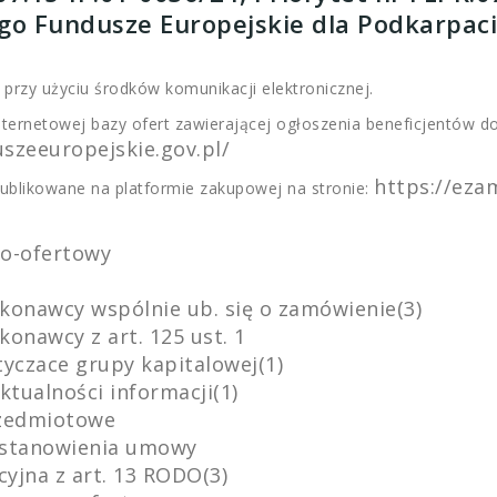
go Fundusze Europejskie dla Podkarpac
rzy użyciu środków komunikacji elektronicznej.
nternetowej bazy ofert zawierającej ogłoszenia beneficjentów 
szeeuropejskie.gov.pl/
https://eza
ublikowane na platformie zakupowej na stronie:
wo-ofertowy
konawcy wspólnie ub. się o zamówienie(3)
onawcy z art. 125 ust. 1
tyczace grupy kapitalowej(1)
ktualności informacji(1)
rzedmiotowe
postanowienia umowy
cyjna z art. 13 RODO(3)