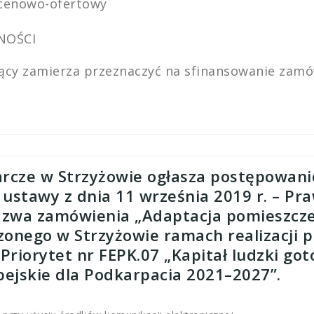
 cenowo-ofertowy
NOŚCI
ący zamierza przeznaczyć na sfinansowanie zamów
rcze w Strzyżowie ogłasza postępowani
ustawy z dnia 11 września 2019 r. – Pr
. Nazwa zamówienia „Adaptacja pomieszcz
nego w Strzyżowie ramach realizacji pr
 Priorytet nr FEPK.07 „Kapitał ludzki g
ejskie dla Podkarpacia 2021–2027”.