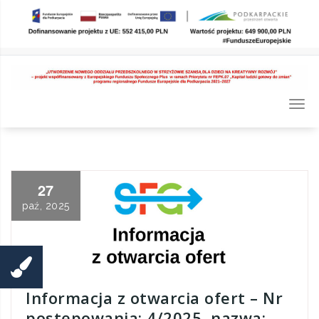
Skip
to
content
Togg
navi
27
paź, 2025
Informacja z otwarcia ofert – Nr
postępowania: 4/2025, nazwa: