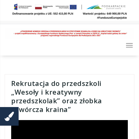
Skip
to
content
Togg
navi
Rekrutacja do przedszkoli
„Wesoły i kreatywny
przedszkolak” oraz złobka
„Twórcza kraina”