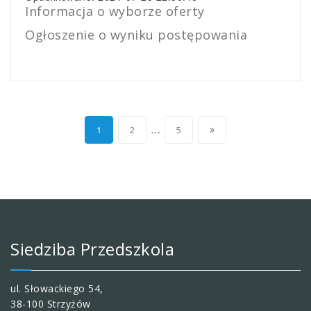
Informacja o wyborze oferty
Ogłoszenie o wyniku postępowania
Stronicowanie
…
1
2
5
wpisów
Siedziba Przedszkola
ul. Słowackiego 54,
38-100 Strzyżów