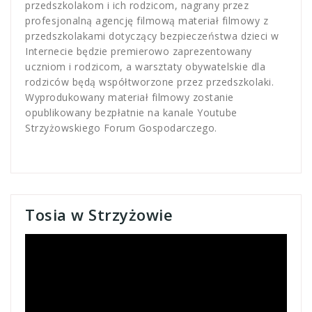
przedszkolakom i ich rodzicom, nagrany przez
profesjonalną agencję filmową materiał filmowy z
przedszkolakami dotyczący bezpieczeństwa dzieci w
Internecie będzie premierowo zaprezentowany
uczniom i rodzicom, a warsztaty obywatelskie dla
rodziców będą współtworzone przez przedszkolaki.
Wyprodukowany materiał filmowy zostanie
opublikowany bezpłatnie na kanale Youtube
Strzyżowskiego Forum Gospodarczego.
Tosia w Strzyżowie