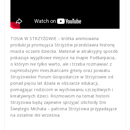
TOSIA W STRZYŻOWIE – krótka animowana
produkcja promująca Strzyżów przedstawia historię
miasta oczami dziecka. Materiał w atrakcyjny sposób
pokazuje wyjątkowe miejsce na mapie Podkarpacia,
o którym nie tylko warto, ale i trzeba rozmawiać z
najmłodszymi mieszkańcami gminy oraz powiatu.
Strzyżowskie Forum Gospodarcze w Strzyżowie od
ponad pięciu lat działa w obszarze edukacji,
pomagając rodzicom w wychowaniu szczęśliwych i
kreatywnych dzieci. Rozmowom na temat historii
Strzyżowa będą zapewne sprzyjać obchody Dni
Świętego Michała – patrona Strzyżowa przypadające
na ostatnie dni września.