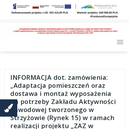
Skip
to
content
Togg
navi
INFORMACJA dot. zamówienia:
„Adaptacja pomieszczeń oraz
dostawa i montaż wyposażenia
na potrzeby Zakładu Aktywności
Zawodowej tworzonego w
Strzyżowie (Rynek 15) w ramach
realizacji projektu „ZAZ w