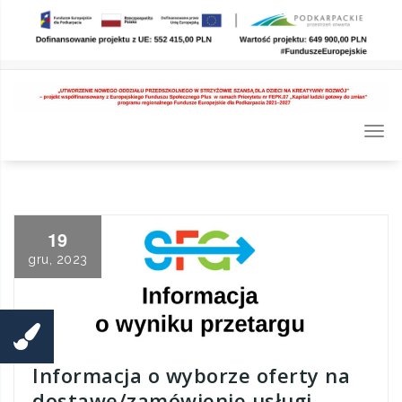
Skip
to
content
Togg
navi
19
gru, 2023
Informacja o wyborze oferty na
dostawę/zamówienie usługi