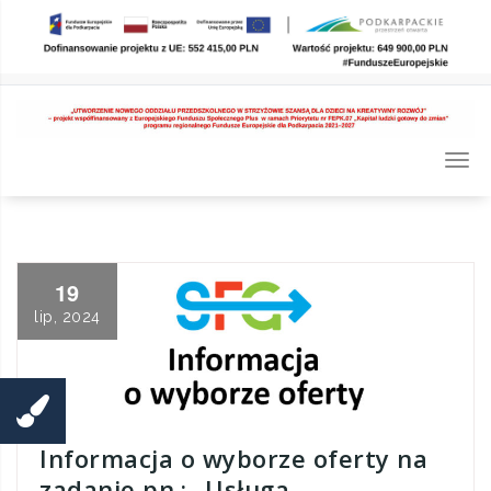
Skip
to
content
Togg
navi
19
lip, 2024
Informacja o wyborze oferty na
zadanie pn.: „Usługa