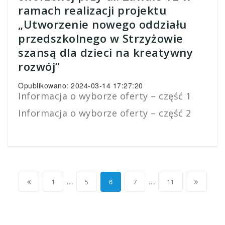
ramach realizacji projektu
„Utworzenie nowego oddziału
przedszkolnego w Strzyżowie
szansą dla dzieci na kreatywny
rozwój”
Opublikowano: 2024-03-14 17:27:20
Informacja o wyborze oferty – część 1
Informacja o wyborze oferty – część 2
Stronicowanie
…
…
6
1
5
7
11
wpisów