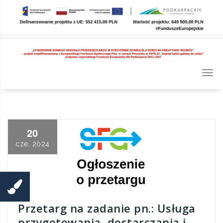
Skip
to
content
Togg
navi
20
cze, 2024
Przetarg na zadanie pn.: Usługa
przygotowania, dostarczania i