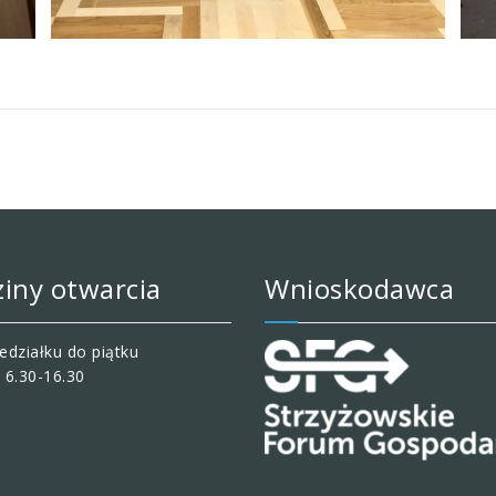
iny otwarcia
Wnioskodawca
edziałku do piątku
 6.30-16.30