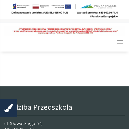
Skip
to
content
Togg
navi
Siedziba Przedszkola
ul. Słowackiego 54,