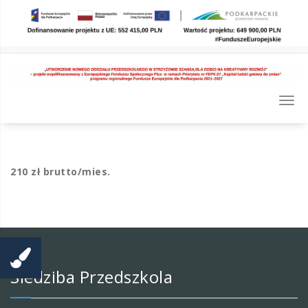
Skip
to
content
Togg
navi
210 zł brutto/mies.
Siedziba Przedszkola