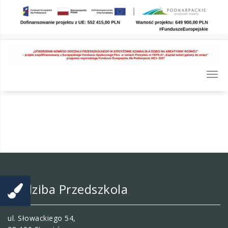
Skip
to
content
Togg
navi
Siedziba Przedszkola
ul. Słowackiego 54,